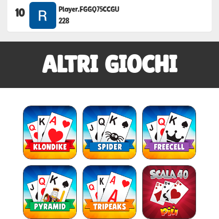
Player.FGGQ75CCGU
10
228
ALTRI GIOCHI