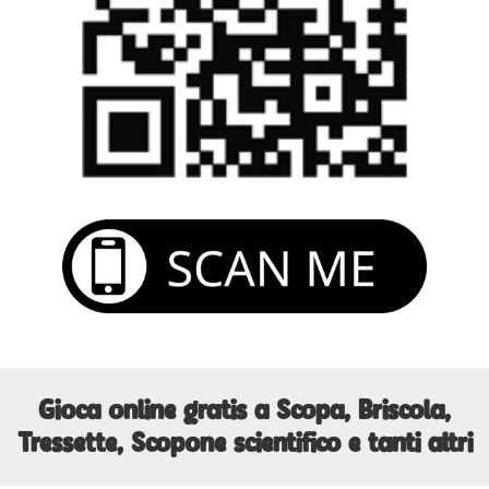
Gioca online gratis a Scopa, Briscola,
Tressette, Scopone scientifico e tanti altri